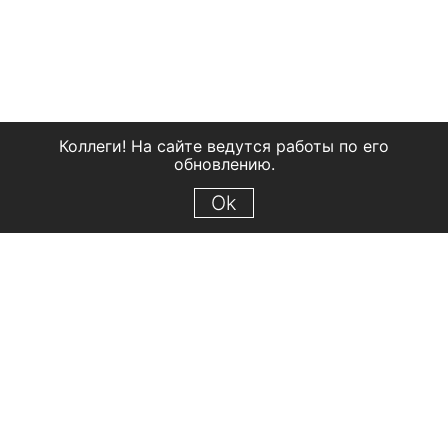
Коллеги! На сайте ведутся работы по его
обновлению.
Ok
© 2018 Рыбинский государственный историко-архитектурный и
художественный музей-заповедник
Все права защищены.
Условия использования материалов сайта
Отправить сообщение
Сообщение об ошибке
Перейти на сайт музея