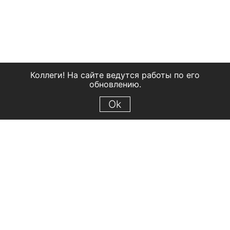
Коллеги! На сайте ведутся работы по его
обновлению.
Ok
© 2018 Рыбинский государственный историко-архитектурный и
художественный музей-заповедник
Все права защищены.
Условия использования материалов сайта
Отправить сообщение
Сообщение об ошибке
Перейти на сайт музея