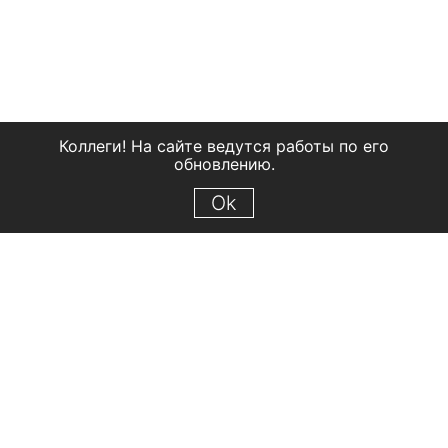
Коллеги! На сайте ведутся работы по его
обновлению.
Ok
© 2018 Рыбинский государственный историко-архитектурный и
художественный музей-заповедник
Все права защищены.
Условия использования материалов сайта
Отправить сообщение
Сообщение об ошибке
Перейти на сайт музея