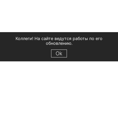
Коллеги! На сайте ведутся работы по его
обновлению.
Ok
© 2018 Рыбинский государственный историко-архитектурный и
художественный музей-заповедник
Все права защищены.
Условия использования материалов сайта
Отправить сообщение
Сообщение об ошибке
Перейти на сайт музея