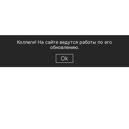
Коллеги! На сайте ведутся работы по его
обновлению.
Ok
© 2018 Рыбинский государственный историко-архитектурный и
художественный музей-заповедник
Все права защищены.
Условия использования материалов сайта
Отправить сообщение
Сообщение об ошибке
Перейти на сайт музея