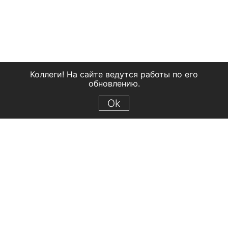
Коллеги! На сайте ведутся работы по его
обновлению.
Ok
© 2018 Рыбинский государственный историко-архитектурный и
художественный музей-заповедник
Все права защищены.
Условия использования материалов сайта
Отправить сообщение
Сообщение об ошибке
Перейти на сайт музея