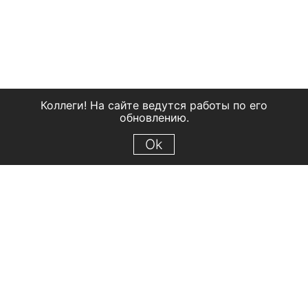
Коллеги! На сайте ведутся работы по его
обновлению.
Ok
© 2018 Рыбинский государственный историко-архитектурный и
художественный музей-заповедник
Все права защищены.
Условия использования материалов сайта
Отправить сообщение
Сообщение об ошибке
Перейти на сайт музея