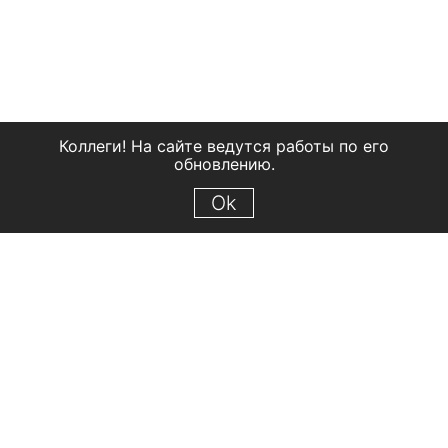
Коллеги! На сайте ведутся работы по его
обновлению.
Ok
© 2018 Рыбинский государственный историко-архитектурный и
художественный музей-заповедник
Все права защищены.
Условия использования материалов сайта
Отправить сообщение
Сообщение об ошибке
Перейти на сайт музея