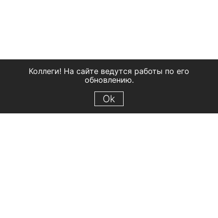
Коллеги! На сайте ведутся работы по его
обновлению.
Ok
© 2018 Рыбинский государственный историко-архитектурный и
художественный музей-заповедник
Все права защищены.
Условия использования материалов сайта
Отправить сообщение
Сообщение об ошибке
Перейти на сайт музея