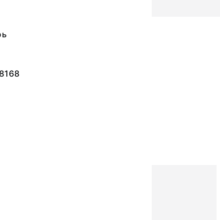
рь
-8168