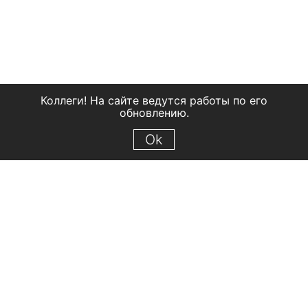
Коллеги! На сайте ведутся работы по его
обновлению.
Ok
© 2018 Рыбинский государственный историко-архитектурный и
художественный музей-заповедник
Все права защищены.
Условия использования материалов сайта
Отправить сообщение
Сообщение об ошибке
Перейти на сайт музея