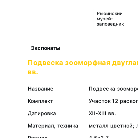
Рыбинский
музей-
заповедник
Экспонаты
Подвеска зооморфная двуглава
вв.
Название
Подвеска зоомор
Комплект
Участок 12 раско
Датировка
XII-XIII вв.
Материал, техника
металл цветной; 