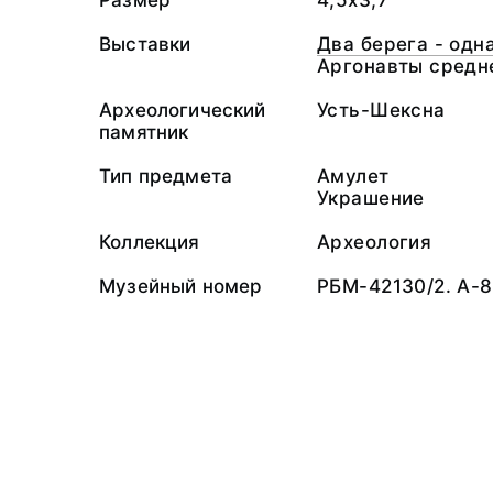
Размер
4,5х3,7
Выставки
Два берега - одн
Аргонавты средне
Археологический
Усть-Шексна
памятник
Тип предмета
Амулет
Украшение
Коллекция
Археология
Музейный номер
РБМ-42130/2. А-8