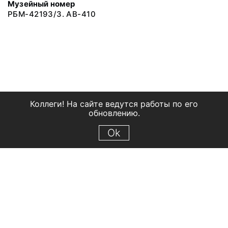
Музейный номер
РБМ-42193/3. АВ-410
Коллеги! На сайте ведутся работы по его
обновлению.
Ok
© 2018 Рыбинский государственный историко-архитектурный и
художественный музей-заповедник
Все права защищены.
Условия использования материалов сайта
Отправить сообщение
Сообщение об ошибке
Перейти на сайт музея