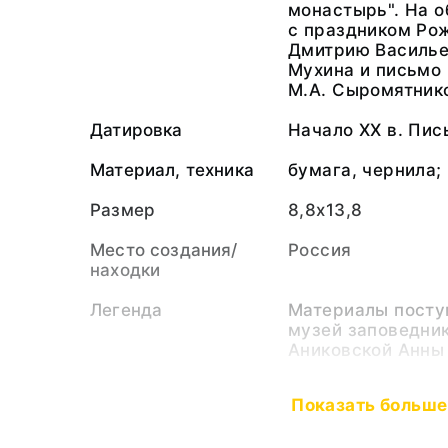
монастырь". На о
с праздником Ро
Дмитрию Василье
Мухина и письмо 
М.А. Сыромятник
Датировка
Начало XX в. Пись
Материал, техника
бумага, чернила;
Размер
8,8х13,8
Место создания/
Россия
находки
Легенда
Материалы посту
музей заповедник 
Аниковской Анны
Издательство
Издание М.В. Др
Показать больше
Персоналии
Золотарев (старш