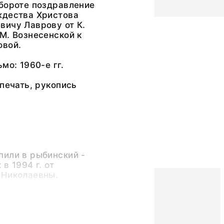
бороте поздравление
ждества Христова
вичу Лаврову от К.
М. Вознесенской к
овой.
мо: 1960-е гг.
 печать, рукопись
пили в рыбинский -
в 1994 г. от
 Николаевны.
ужкова
ий) Алексей