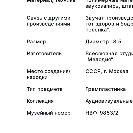
Материал, техника
полимерные мате
звукозапись, шт
Связь с другими
Звучат произведе
произведениями
тот здоров и бод
песенка".
Размер
Диаметр 18,5
Изготовитель
Всесоюзная студ
"Мелодия"
Место создания/
СССР, г. Москва
находки
Тип предмета
Грампластинка
Коллекция
Аудиовизуальные
Музейный номер
НВФ-9853/2