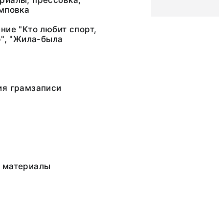
риалы; прессовка,
амповка
ние "Кто любит спорт,
р", "Жила-была
ия грамзаписи
 материалы