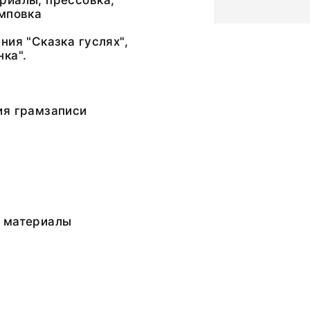
риалы; прессовка,
амповка
ния "Сказка гуслях",
ка".
ия грамзаписи
 материалы