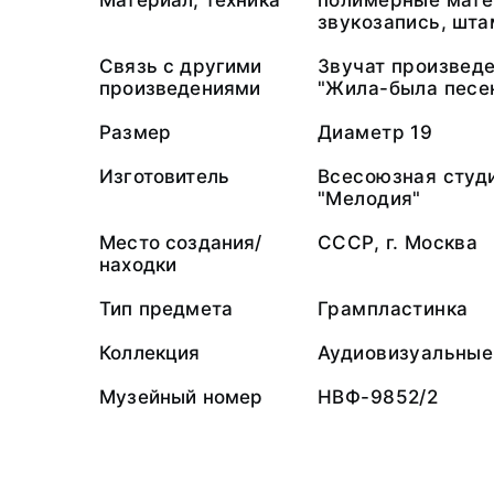
Материал, техника
полимерные мате
звукозапись, шт
Связь с другими
Звучат произведе
произведениями
"Жила-была песен
Размер
Диаметр 19
Изготовитель
Всесоюзная студ
"Мелодия"
Место создания/
СССР, г. Москва
находки
Тип предмета
Грампластинка
Коллекция
Аудиовизуальные
Музейный номер
НВФ-9852/2