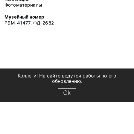
Фотоматериалы
Музейный номер
РБМ-41477. ФД-2682
Коллеги! На сайте ведутся работы по его
обновлению.
Ok
© 2018 Рыбинский государственный историко-архитектурный и
художественный музей-заповедник
Все права защищены.
Условия использования материалов сайта
Отправить сообщение