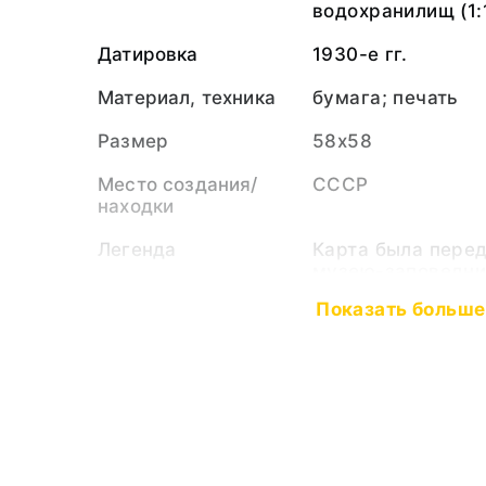
водохранилищ (1:
Датировка
1930-е гг.
Материал, техника
бумага; печать
Размер
58х58
Место создания/
СССР
находки
Легенда
Карта была пере
музею-заповедник
составе т.н. "Ар
Показать больше
Смирновым А.А.,
филиала ОАО «Ру
Верхневолжских 
Организация
Волгострой НКВД
1935
Тематические
Рыбинское водох