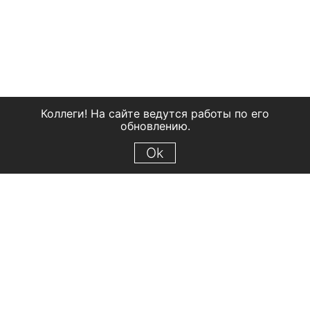
Коллеги! На сайте ведутся работы по его
обновлению.
Ok
© 2018 Рыбинский государственный историко-архитектурный и
художественный музей-заповедник
Все права защищены.
Условия использования материалов сайта
Отправить сообщение
Сообщение об ошибке
Перейти на сайт музея