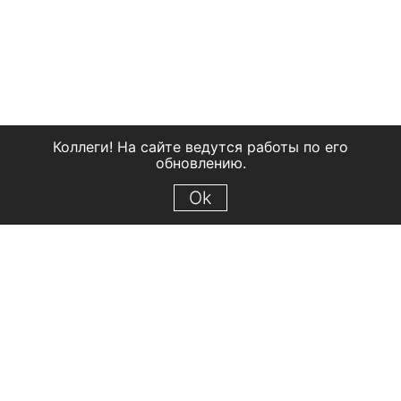
Коллеги! На сайте ведутся работы по его
обновлению.
Ok
© 2018 Рыбинский государственный историко-архитектурный и
художественный музей-заповедник
Все права защищены.
Условия использования материалов сайта
Отправить сообщение
Сообщение об ошибке
Перейти на сайт музея