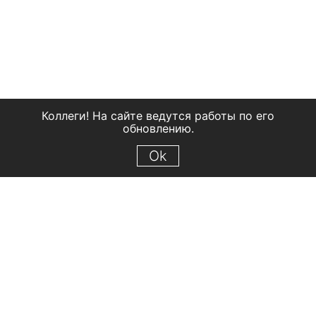
Коллеги! На сайте ведутся работы по его
обновлению.
Ok
© 2018 Рыбинский государственный историко-архитектурный и
художественный музей-заповедник
Все права защищены.
Условия использования материалов сайта
Отправить сообщение
Сообщение об ошибке
Перейти на сайт музея