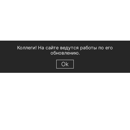
Коллеги! На сайте ведутся работы по его
обновлению.
Ok
© 2018 Рыбинский государственный историко-архитектурный и
художественный музей-заповедник
Все права защищены.
Условия использования материалов сайта
Отправить сообщение
Сообщение об ошибке
Перейти на сайт музея