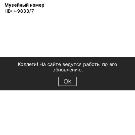
Музейный номер
НВФ-9833/7
Коллеги! На сайте ведутся работы по его
обновлению.
Ok
© 2018 Рыбинский государственный историко-архитектурный и
художественный музей-заповедник
Все права защищены.
Условия использования материалов сайта
Отправить сообщение
Сообщение об ошибке
Перейти на сайт музея