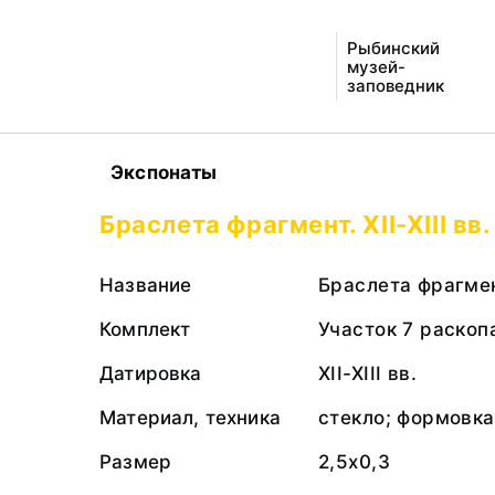
Рыбинский
музей-
заповедник
Экспонаты
Браслета фрагмент. XII-XIII вв.
Название
Браслета фрагме
Комплект
Участок 7 раскоп
Датировка
XII-XIII вв.
Материал, техника
стекло; формовка
Размер
2,5х0,3