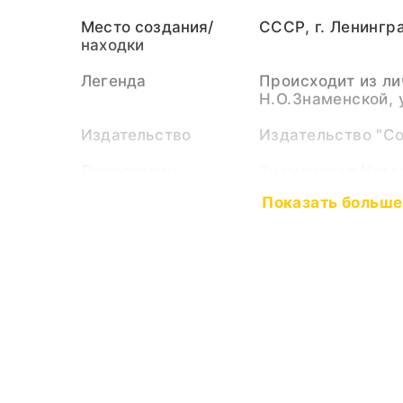
Место создания/
СССР, г. Ленингр
находки
Легенда
Происходит из ли
Н.О.Знаменской,
Издательство
Издательство "С
Персоналии
Знаменская Ната
(Персоналия)
Показать больше
Выставки
Путешествие в ст
Тематические
Детство
рубрики
Советское искус
Семья
Тип предмета
Открытка
Коллекция
Документы