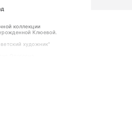
ад
чной коллекции
 урожденной Клюевой.
оветский художник"
лия Олеговна
рану Детства 2017
ство