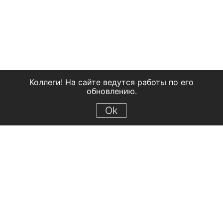
Коллеги! На сайте ведутся работы по его
обновлению.
Ok
© 2018 Рыбинский государственный историко-архитектурный и
художественный музей-заповедник
Все права защищены.
Условия использования материалов сайта
Отправить сообщение
Сообщение об ошибке
Перейти на сайт музея