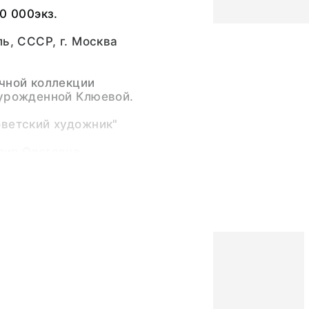
0 000экз.
ль, СССР, г. Москва
чной коллекции
 урожденной Клюевой.
оветский художник"
лия Олеговна
тин Алексеевич
рии 2019
дник