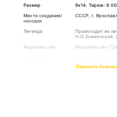
Размер
9х14. Тираж: 9 00
Место создания/
СССР, г. Ярослав
находки
Легенда
Происходит из ли
Н.О.Знаменской,
Издательство
Издательство "С
Персоналии
Знаменская Ната
(Персоналия)
Показать больше
Тюменев Констан
(Персоналия)
Выставки
Новогодние исто
Тематические
Новогодний праз
рубрики
Тип предмета
Открытка