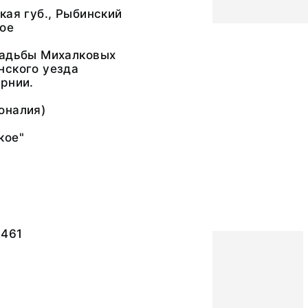
кая губ., Рыбинский
кое
садьбы Михалковых
нского уезда
рнии.
оналия)
кое"
3461