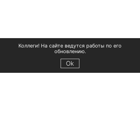
Коллеги! На сайте ведутся работы по его
обновлению.
Ok
© 2018 Рыбинский государственный историко-архитектурный и
художественный музей-заповедник
Все права защищены.
Условия использования материалов сайта
Отправить сообщение
Сообщение об ошибке
Перейти на сайт музея