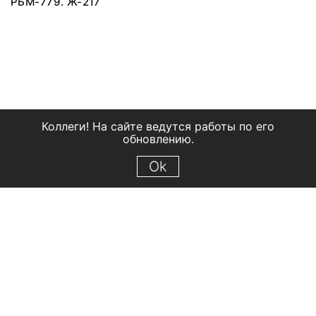
РБМ-779. Ж-217
Коллеги! На сайте ведутся работы по его
обновлению.
Ok
© 2018 Рыбинский государственный историко-архитектурный и
художественный музей-заповедник
Все права защищены.
Условия использования материалов сайта
Отправить сообщение
Сообщение об ошибке
Перейти на сайт музея