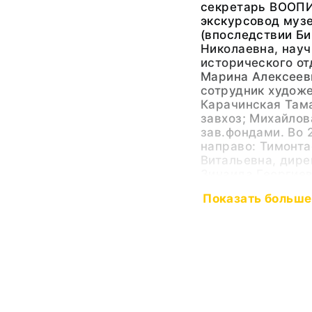
секретарь ВООПИ
экскурсовод музе
(впоследствии Би
Николаевна, нау
исторического о
Марина Алексеев
сотрудник художе
Карачинская Там
завхоз; Михайлов
зав.фондами. Во 
направо: Тимонта
Витальевна, дире
Зинаида Георгиев
сотрудник истори
Показать больше
Материал, техника
фотобумага черно
фотопечать, руко
Размер
23,8х17,8. 23,8х17
Место создания/
СССР, Ярославска
находки