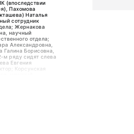
К (впоследствии
я), Пахомова
кташева) Наталья
чный сотрудник
тдела; Жернакова
на, научный
ственного отдела;
ара Александровна,
а Галина Борисовна,
2-м ряду сидят слева
ева Евгения
ктор; Корсунская
на, научный
ческого отдела.
-белая матовая;
пись
,8
я обл., г. Рыбинск