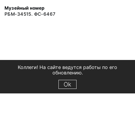
Музейный номер
РБМ-34515. ФС-6467
Коллеги! На сайте ведутся работы по его
обновлению.
Ok
© 2018 Рыбинский государственный историко-архитектурный и
художественный музей-заповедник
Все права защищены.
Условия использования материалов сайта
Отправить сообщение
Сообщение об ошибке
Перейти на сайт музея