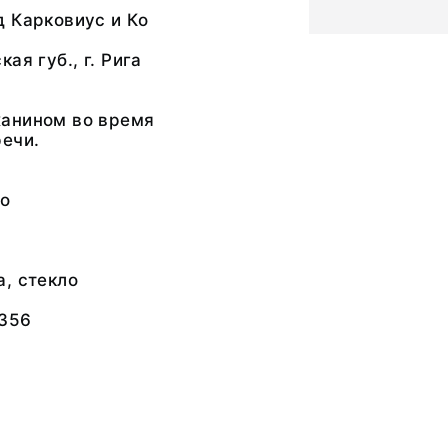
 Карковиус и Ко
ая губ., г. Рига
анином во время
ечи.
во
, стекло
356