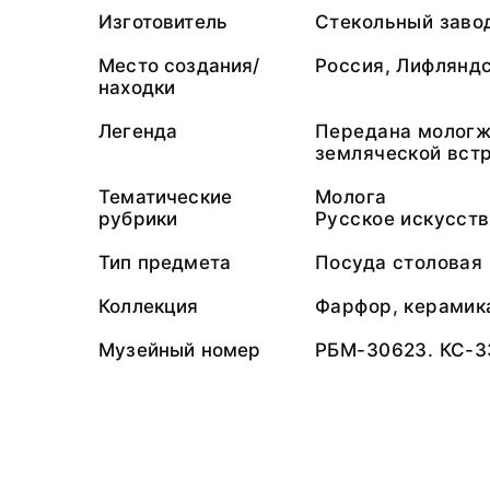
Изготовитель
Стекольный завод
Место создания/
Россия, Лифляндск
находки
Легенда
Передана мологж
земляческой встр
Тематические
Молога
рубрики
Русское искусст
Тип предмета
Посуда столовая
Коллекция
Фарфор, керамика
Музейный номер
РБМ-30623. КС-3