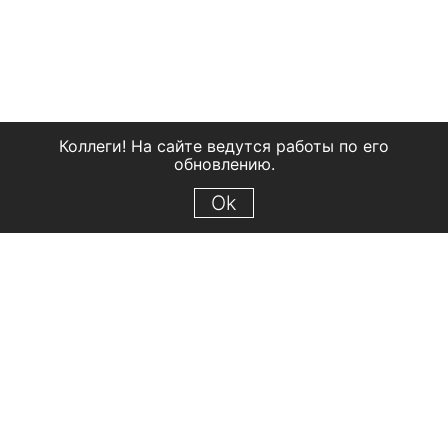
Коллеги! На сайте ведутся работы по его
обновлению.
Ok
© 2018 Рыбинский государственный историко-архитектурный и
художественный музей-заповедник
Все права защищены.
Условия использования материалов сайта
Отправить сообщение
Сообщение об ошибке
Перейти на сайт музея