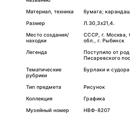
названию
Материал, техника
бумага; каранда
Размер
Л.30,3x21,4.
Место создания/
СССР, г. Москва,
находки
обл., г. Рыбинск
Легенда
Поступило от род
Писаревского пос
Тематические
Бурлаки и судор
рубрики
Тип предмета
Рисунок
Коллекция
Графика
Музейный номер
НВФ-8207