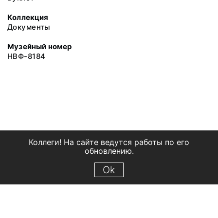
Коллекция
Документы
Музейный номер
НВФ-8184
Коллеги! На сайте ведутся работы по его
обновлению.
Ok
© 2018 Рыбинский государственный историко-архитектурный и
художественный музей-заповедник
Все права защищены.