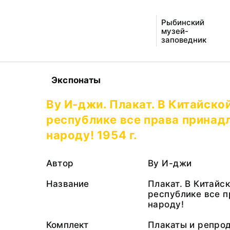
Рыбинский
музей-
заповедник
Экспонаты
Ву И-джи. Плакат. В Китайско
республике все права принад
народу! 1954 г.
Автор
Ву И-джи
Название
Плакат. В Китайс
республике все 
народу!
Комплект
Плакаты и репро