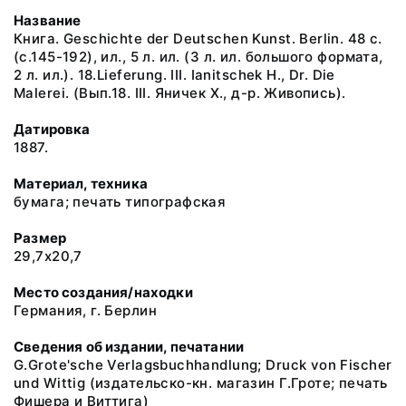
Название
Книга. Geschichte der Deutschen Kunst. Berlin. 48 с.
(c.145-192), ил., 5 л. ил. (3 л. ил. большого формата,
2 л. ил.). 18.Lieferung. III. Ianitschek H., Dr. Die
Malerei. (Вып.18. III. Яничек Х., д-р. Живопись).
Датировка
1887.
Материал, техника
бумага; печать типографская
Размер
29,7х20,7
Место создания/находки
Германия, г. Берлин
Сведения об издании, печатании
G.Grote'sche Verlagsbuchhandlung; Druck von Fischer
und Wittig (издательско-кн. магазин Г.Гроте; печать
Фишера и Виттига)