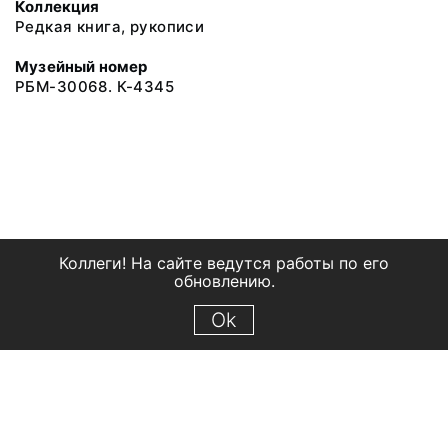
Коллекция
Редкая книга, рукописи
Музейный номер
РБМ-30068. К-4345
Коллеги! На сайте ведутся работы по его
обновлению.
Ok
© 2018 Рыбинский государственный историко-архитектурный и
художественный музей-заповедник
Все права защищены.
Условия использования материалов сайта