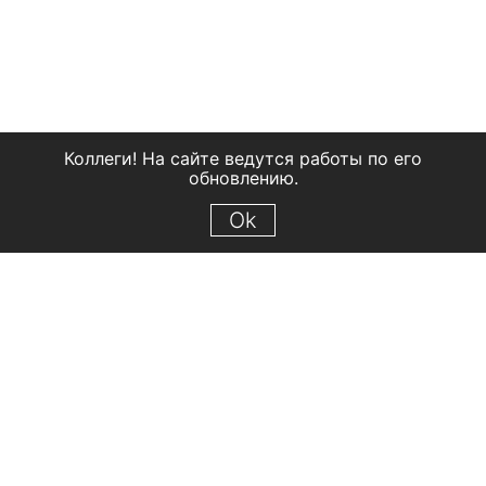
Коллеги! На сайте ведутся работы по его
обновлению.
Ok
© 2018 Рыбинский государственный историко-архитектурный и
художественный музей-заповедник
Все права защищены.
Условия использования материалов сайта
Отправить сообщение
Сообщение об ошибке
Перейти на сайт музея