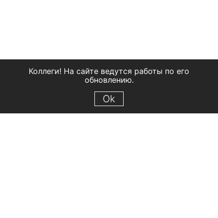
Коллеги! На сайте ведутся работы по его
обновлению.
Ok
© 2018 Рыбинский государственный историко-архитектурный и
художественный музей-заповедник
Все права защищены.
Условия использования материалов сайта
Отправить сообщение
Сообщение об ошибке
Перейти на сайт музея