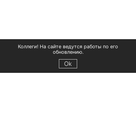
Коллеги! На сайте ведутся работы по его
обновлению.
Ok
© 2018 Рыбинский государственный историко-архитектурный и
художественный музей-заповедник
Все права защищены.
Условия использования материалов сайта
Отправить сообщение
Сообщение об ошибке
Перейти на сайт музея