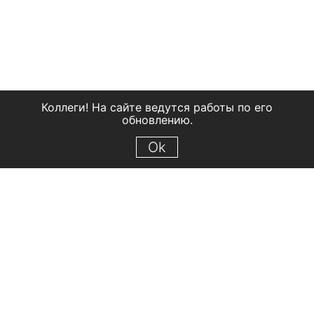
Коллеги! На сайте ведутся работы по его
обновлению.
Ok
© 2018 Рыбинский государственный историко-архитектурный и
художественный музей-заповедник
Все права защищены.
Условия использования материалов сайта
Отправить сообщение
Сообщение об ошибке
Перейти на сайт музея