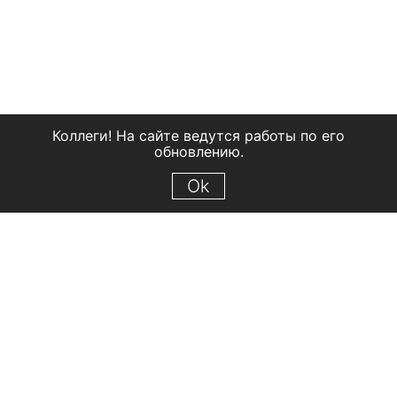
Коллеги! На сайте ведутся работы по его
обновлению.
Ok
© 2018 Рыбинский государственный историко-архитектурный и
художественный музей-заповедник
Все права защищены.
Условия использования материалов сайта
Отправить сообщение
Сообщение об ошибке
Перейти на сайт музея