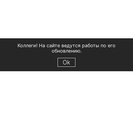
Коллеги! На сайте ведутся работы по его
обновлению.
Ok
© 2018 Рыбинский государственный историко-архитектурный и
художественный музей-заповедник
Все права защищены.
Условия использования материалов сайта
Отправить сообщение
Сообщение об ошибке
Перейти на сайт музея