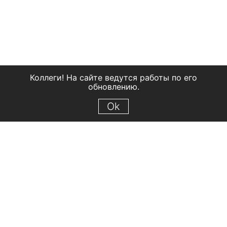
Коллеги! На сайте ведутся работы по его
обновлению.
Ok
© 2018 Рыбинский государственный историко-архитектурный и
художественный музей-заповедник
Все права защищены.
Условия использования материалов сайта
Отправить сообщение
Сообщение об ошибке
Перейти на сайт музея