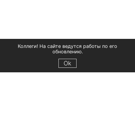
Коллеги! На сайте ведутся работы по его
обновлению.
Ok
© 2018 Рыбинский государственный историко-архитектурный и
художественный музей-заповедник
Все права защищены.
Условия использования материалов сайта
Отправить сообщение
Сообщение об ошибке
Перейти на сайт музея