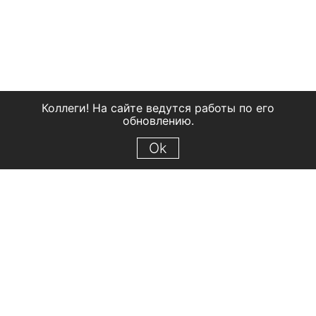
Коллеги! На сайте ведутся работы по его
обновлению.
Ok
© 2018 Рыбинский государственный историко-архитектурный и
художественный музей-заповедник
Все права защищены.
Условия использования материалов сайта
Отправить сообщение
Сообщение об ошибке
Перейти на сайт музея