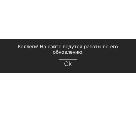
Коллеги! На сайте ведутся работы по его
обновлению.
Ok
© 2018 Рыбинский государственный историко-архитектурный и
художественный музей-заповедник
Все права защищены.
Условия использования материалов сайта
Отправить сообщение
Сообщение об ошибке
Перейти на сайт музея