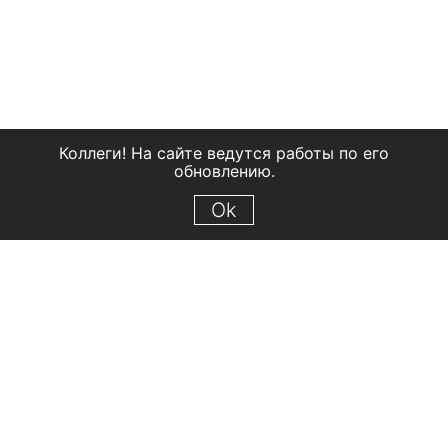
Коллеги! На сайте ведутся работы по его
обновлению.
Ok
© 2018 Рыбинский государственный историко-архитектурный и
художественный музей-заповедник
Все права защищены.
Условия использования материалов сайта
Отправить сообщение
Сообщение об ошибке
Перейти на сайт музея