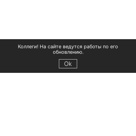
Коллеги! На сайте ведутся работы по его
обновлению.
Ok
© 2018 Рыбинский государственный историко-архитектурный и
художественный музей-заповедник
Все права защищены.
Условия использования материалов сайта
Отправить сообщение
Сообщение об ошибке
Перейти на сайт музея